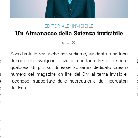
EDITORIALE: INVISIBILE
Un Almanacco della Scienza invisibile
U. S.
Sono tante le realtà che non vediamo, sia dentro che fuori
di noi, e che svolgono funzioni importanti. Per conoscere
a
qualcosa di più su di esse abbiamo dedicato questo
e
numero del magazine on line del Cnr al tema invisibile,
t
facendoci supportare dalle ricercatrici e dai ricercatori
e
dell'Ente
a
e
a
i
i
”
a
o