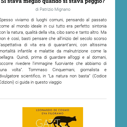
Si stava meglio quando si stava peggio?
Patrizio Mignano
Spesso viviamo di luoghi comuni, pensando al passato
come al mondo ideale in cui tutto era perfetto: sintonia
con la natura, qualità della vita, cibo sano e tanto altro. Ma
non è così, basti pensare che all’inizio del secolo scorso
l’aspettativa di vita era di quarant’anni, con altissima
mortalità infantile e malattie da malnutrizione come la
pellagra. Quindi, prima di guardare all’oggi e al domani,
occorre rivedere l’immagine fuorviante che abbiamo di
“una volta”. Tommaso Cinquemani, giornalista e
divulgatore scientifico, in “La natura non basta” (Codice
Edizioni) ci guida in questo viaggio