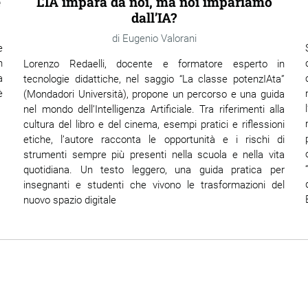
e
L’IA impara da noi, ma noi impariamo
dall’IA?
Eugenio Valorani
e
n
Lorenzo Redaelli, docente e formatore esperto in
a
tecnologie didattiche, nel saggio “La classe potenzIAta”
è
(Mondadori Università), propone un percorso e una guida
nel mondo dell’Intelligenza Artificiale. Tra riferimenti alla
cultura del libro e del cinema, esempi pratici e riflessioni
etiche, l’autore racconta le opportunità e i rischi di
strumenti sempre più presenti nella scuola e nella vita
quotidiana. Un testo leggero, una guida pratica per
insegnanti e studenti che vivono le trasformazioni del
nuovo spazio digitale