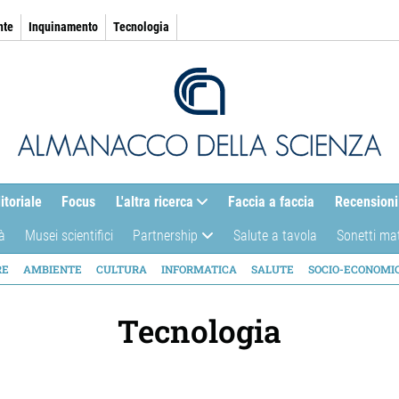
nte
Inquinamento
Tecnologia
itoriale
Focus
L'altra ricerca
Faccia a faccia
Recensioni
à
Musei scientifici
Partnership
Salute a tavola
Sonetti ma
AZIONE
RE
AMBIENTE
CULTURA
INFORMATICA
SALUTE
SOCIO-ECONOMI
ICA
Tecnologia