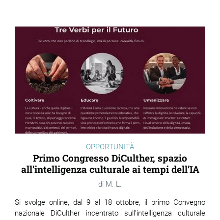
ram
edin
OPPORTUNITÀ
Primo Congresso DiCulther, spazio
all’intelligenza culturale ai tempi dell’IA
M. L.
Si svolge online, dal 9 al 18 ottobre, il primo Convegno
nazionale DiCulther incentrato sull’intelligenza culturale