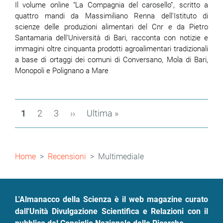
Il volume online “La Compagnia del carosello”, scritto a
quattro mandi da Massimiliano Renna dell'Istituto di
scienze delle produzioni alimentari del Cnr e da Pietro
Santamaria dell'Università di Bari, racconta con notizie e
immagini oltre cinquanta prodotti agroalimentari tradizionali
a base di ortaggi dei comuni di Conversano, Mola di Bari,
Monopoli e Polignano a Mare
Paginazione
Pagina
1
Page
2
Page
3
Pagina
››
Ultima
Ultima »
attuale
successiva
pagina
Briciole
Home
Recensioni
Multimediale
di
pane
L'Almanacco della Scienza è il web magazine curato
dall'Unità Divulgazione Scientifica e Relazioni con il