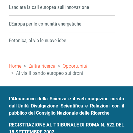
Lanciata la call europea sull’innovazione
L’Europa per le comunità energetiche
Fotonica, al via le nuove idee
Briciole
Home
L'altra ricerca
Opportunità
di
Al via il bando europeo sui droni
pane
L'Almanacco della Scienza è il web magazine curato
dall'Unità Divulgazione Scientifica e Relazioni con il
pubblico del Consiglio Nazionale delle Ricerche
REGISTRAZIONE AL TRIBUNALE DI ROMA N. 522 DEL
18 SETTEMBRE 2002