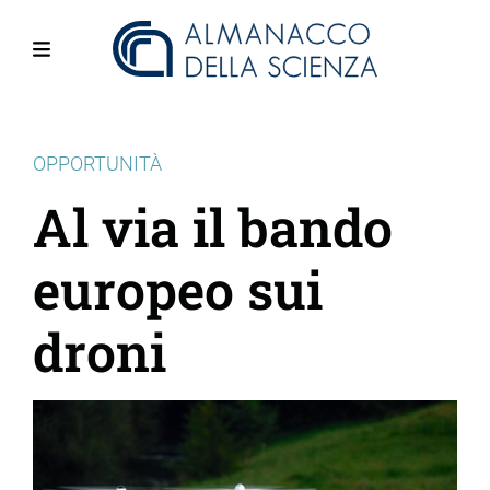
Salta
al
contenuto
Menu
principale
OPPORTUNITÀ
Al via il bando
europeo sui
droni