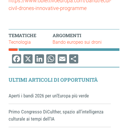
https://www.obiettivoeuropa.com/bandi/ecdi-
civil-drones-innovative-programme
TEMATICHE
ARGOMENTI
Tecnologia
Bando europeo sui droni
Facebook
X
LinkedIn
WhatsApp
Email
Share
ULTIMI ARTICOLI DI OPPORTUNITÀ
Aperti i bandi 2026 per un’Europa più verde
Primo Congresso DiCulther, spazio all’intelligenza
culturale ai tempi dell’IA