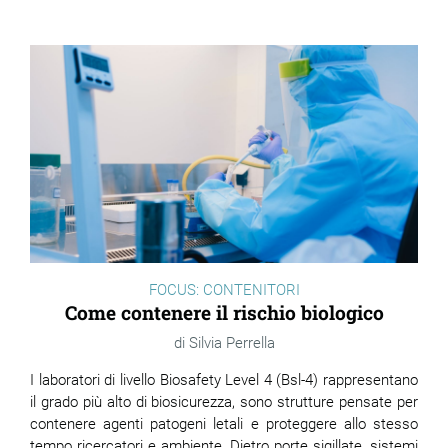
ram
edin
FOCUS: CONTENITORI
Come contenere il rischio biologico
Silvia Perrella
I laboratori di livello Biosafety Level 4 (Bsl-4) rappresentano
il grado più alto di biosicurezza, sono strutture pensate per
contenere agenti patogeni letali e proteggere allo stesso
tempo ricercatori e ambiente. Dietro porte sigillate, sistemi