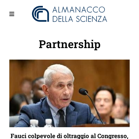
Salta
al
contenuto
Menu
principale
Partnership
Fauci colpevole di oltraggio al Congresso,