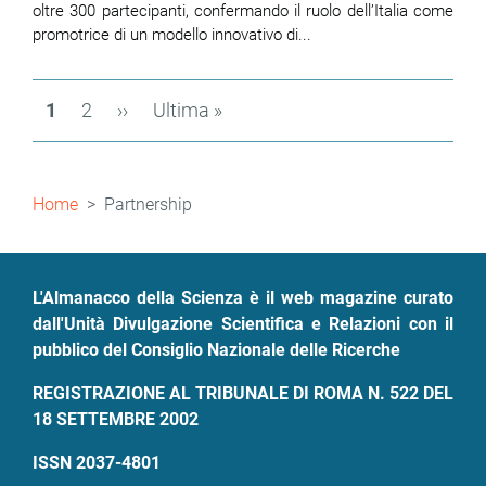
oltre 300 partecipanti, confermando il ruolo dell’Italia come
promotrice di un modello innovativo di...
Paginazione
Pagina
1
Page
2
Pagina
››
Ultima
Ultima »
attuale
successiva
pagina
Briciole
Home
Partnership
di
pane
L'Almanacco della Scienza è il web magazine curato
dall'Unità Divulgazione Scientifica e Relazioni con il
pubblico del Consiglio Nazionale delle Ricerche
REGISTRAZIONE AL TRIBUNALE DI ROMA N. 522 DEL
18 SETTEMBRE 2002
ISSN 2037-4801