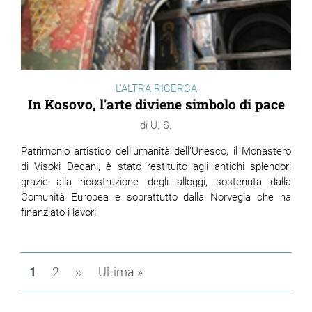
L'ALTRA RICERCA
In Kosovo, l'arte diviene simbolo di pace
U. S.
Patrimonio artistico dell'umanità dell'Unesco, il Monastero
di Visoki Decani, è stato restituito agli antichi splendori
grazie alla ricostruzione degli alloggi, sostenuta dalla
Comunità Europea e soprattutto dalla Norvegia che ha
finanziato i lavori
Paginazione
Pagina
1
Page
2
Pagina
››
Ultima
Ultima »
attuale
successiva
pagina