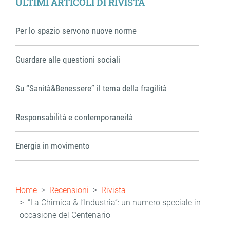
ULTIMI ARTICOLI DI RIVISTA
Per lo spazio servono nuove norme
Guardare alle questioni sociali
Su “Sanità&Benessere” il tema della fragilità
Responsabilità e contemporaneità
Energia in movimento
Briciole
Home
Recensioni
Rivista
di
“La Chimica & l’Industria”: un numero speciale in
occasione del Centenario
pane