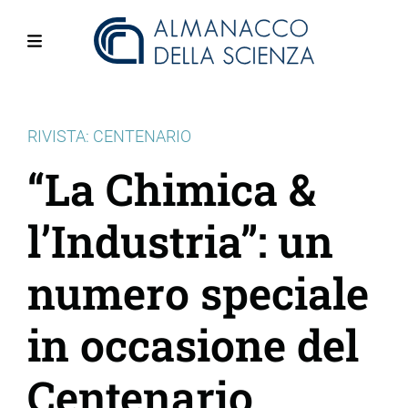
Salta
al
contenuto
Menu
principale
RIVISTA: CENTENARIO
“La Chimica &
l’Industria”: un
numero speciale
in occasione del
Centenario