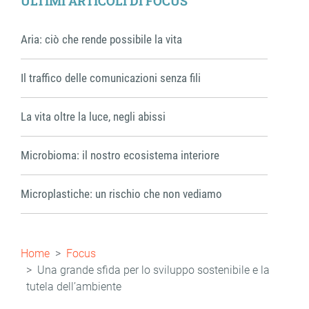
ULTIMI ARTICOLI DI FOCUS
Aria: ciò che rende possibile la vita
Il traffico delle comunicazioni senza fili
La vita oltre la luce, negli abissi
Microbioma: il nostro ecosistema interiore
Microplastiche: un rischio che non vediamo
Briciole
Home
Focus
di
Una grande sfida per lo sviluppo sostenibile e la
tutela dell’ambiente
pane