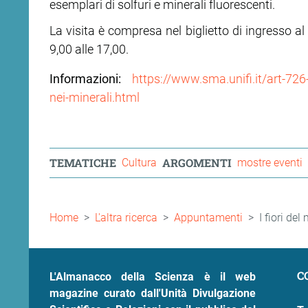
esemplari di solfuri e minerali fluorescenti.
La visita è compresa nel biglietto di ingresso a
9,00 alle 17,00.
Informazioni:
https://www.sma.unifi.it/art-726-
nei-minerali.html
TEMATICHE
ARGOMENTI
Cultura
mostre eventi
Briciole
Home
L'altra ricerca
Appuntamenti
I fiori de
di
pane
C
L'Almanacco della Scienza è il web
magazine curato dall'Unità Divulgazione