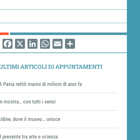
Facebook
X
LinkedIn
WhatsApp
Email
Share
ULTIMI ARTICOLI DI APPUNTAMENTI
A Pavia rettili marini di milioni di anni fa
In mostra… con tutti i sensi
Udine, dove il museo… unisce
Il presente tra arte e scienza