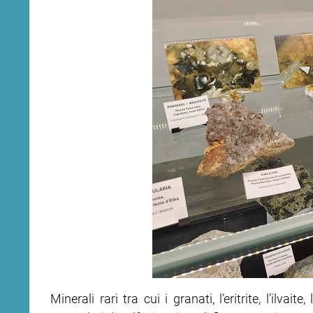
ram
edin
Minerali rari tra cui i granati, l’eritrite, l’ilvait