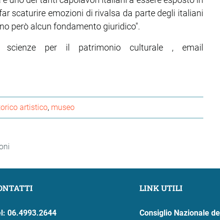
 scaturire emozioni di rivalsa da parte degli italiani
nno però alcun fondamento giuridico".
 scienze per il patrimonio culturale , email
torico artistico
museo
oni
ONTATTI
LINK UTILI
l: 06.4993.2644
Consiglio Nazionale de