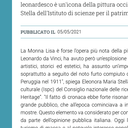
leonardesco è un'icona della pittura oc
Stella dell'Istituto di scienze per il pat
PUBBLICATO IL
05/05/2021
La Monna Lisa è forse l'opera più nota della pit
Leonardo da Vinci, ha avuto però un'esplosione 
artistici, storici ed estetici, ha assunto un'imp
soprattutto a seguito del noto furto compiuto 
Peruggia nel 1911", spiega Eleonora Maria Stella,
culturale (Ispc) del Consiglio nazionale delle ri
Heritage”. "Il fatto di cronaca ebbe forte risona
grande pubblico, che all'epoca cominciava a int
mostre. Questo elemento va considerato per comp
da parte dell'opinione pubblica italiana. Ogg
turismo di massa e al notevole interesse popolare