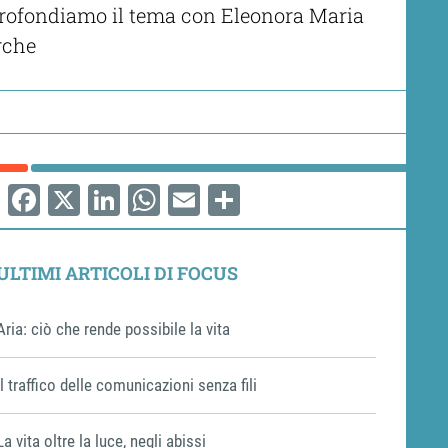
profondiamo il tema con Eleonora Maria
erche
Facebook
X
LinkedIn
WhatsApp
Email
Share
ULTIMI ARTICOLI DI FOCUS
Aria: ciò che rende possibile la vita
Il traffico delle comunicazioni senza fili
La vita oltre la luce, negli abissi