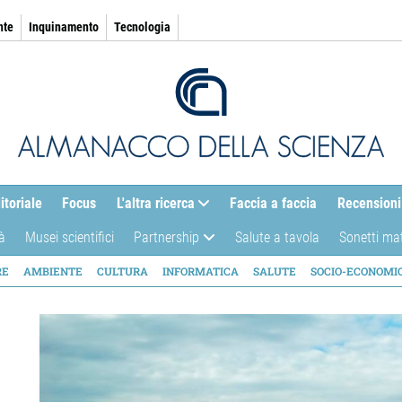
nte
Inquinamento
Tecnologia
itoriale
Focus
L'altra ricerca
Faccia a faccia
Recensioni
à
Musei scientifici
Partnership
Salute a tavola
Sonetti ma
AZIONE
RE
AMBIENTE
CULTURA
INFORMATICA
SALUTE
SOCIO-ECONOMI
ICA