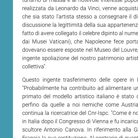
realizzata da Leonardo da Vinci, venne acquist
ram
edin
che sia stato l'artista stesso a consegnare il
discussione la legittimità della sua appartenenz
fatto di avere collegato il celebre dipinto al nu
dai Musei Vaticani), che Napoleone fece porta
dovevano essere esposte nel Museo del Louvre
ingente spoliazione del nostro patrimonio arti
collettiva".
Questo ingente trasferimento delle opere in 
"Probabilmente ha contribuito ad alimentare una 
primato del modello artistico italiano è stato
perfino da quelle a noi nemiche come Austria
continua la ricercatrice del Cnr-Ispc. "Come è n
in Italia dopo il Congresso di Vienna e fu incari
scultore Antonio Canova. In riferimento alla G
Francia la sua restituzione. Al contrario di quan