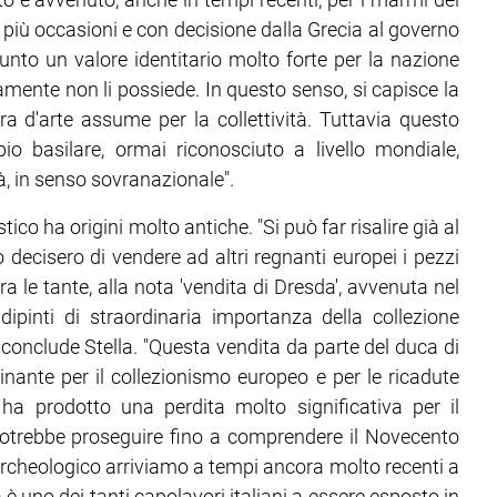
in più occasioni e con decisione dalla Grecia al governo
nto un valore identitario molto forte per la nazione
amente non li possiede. In questo senso, si capisce la
a d'arte assume per la collettività. Tuttavia questo
o basilare, ormai riconosciuto a livello mondiale,
tà, in senso sovranazionale".
ico ha origini molto antiche. "Si può far risalire già al
 decisero di vendere ad altri regnanti europei i pezzi
 fra le tante, alla nota 'vendita di Dresda', avvenuta nel
dipinti di straordinaria importanza della collezione
conclude Stella. "Questa vendita da parte del duca di
nante per il collezionismo europeo e per le ricadute
a prodotto una perdita molto significativa per il
 potrebbe proseguire fino a comprendere il Novecento
 archeologico arriviamo a tempi ancora molto recenti a
a è uno dei tanti capolavori italiani a essere esposto in