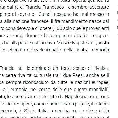
ata dal re di Francia Francesco I e sembra accertato
 dipinto al sovrano. Quindi, nessuno ha mai messo in
a alla nazione francese. Il fraintendimento nasce dal
mero considerevole di opere (100 solo quelle provenienti
re a Parigi durante la campagna d'Italia. Le opere
, che all'epoca si chiamava Musée Napoleon. Questa
stico ebbe un notevole impatto nella nostra memoria
Francia ha determinato un forte senso di rivalsa.
certa rivalità culturale tra i due Paesi, anche se il
 da sempre riconosciuto da tutte le nazioni europee,
 e Germania, nel corso delle due guerre mondiali”,
oto, le opere d'arte trafugate da Napoleone tornarono
cato del recupero, come commissario papale, il celebre
ioconda, lo Stato italiano non ha mai preteso dalla
to è avvenuto, anche in tempi recenti, per i marmi del