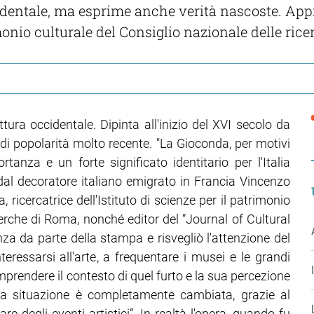
cidentale, ma esprime anche verità nascoste. Ap
rimonio culturale del Consiglio nazionale delle ric
tura occidentale. Dipinta all'inizio del XVI secolo da
di popolarità molto recente. "La Gioconda, per motivi
ortanza e un forte significato identitario per l'Italia
dal decoratore italiano emigrato in Francia Vincenzo
 ricercatrice dell'Istituto di scienze per il patrimonio
cerche di Roma, nonché editor del “Journal of Cultural
nza da parte della stampa e risvegliò l'attenzione del
eressarsi all'arte, a frequentare i musei e le grandi
rendere il contesto di quel furto e la sua percezione
i la situazione è completamente cambiata, grazie al
 degli eventi artistici”. In realtà l'opera, quando fu