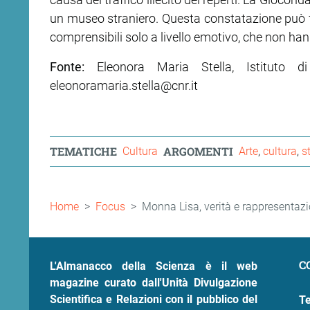
un museo straniero. Questa constatazione può far
comprensibili solo a livello emotivo, che non ha
Fonte:
Eleonora Maria Stella, Istituto di
eleonoramaria.stella@cnr.it
TEMATICHE
ARGOMENTI
Cultura
Arte
cultura
s
Briciole
Home
Focus
Monna Lisa, verità e rappresentazi
di
pane
C
L'Almanacco della Scienza è il web
magazine curato dall'Unità Divulgazione
Scientifica e Relazioni con il pubblico del
Te