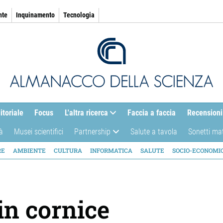
nte
Inquinamento
Tecnologia
itoriale
Focus
L'altra ricerca
Faccia a faccia
Recensioni
à
Musei scientifici
Partnership
Salute a tavola
Sonetti ma
AZIONE
RE
AMBIENTE
CULTURA
INFORMATICA
SALUTE
SOCIO-ECONOMI
ICA
in cornice