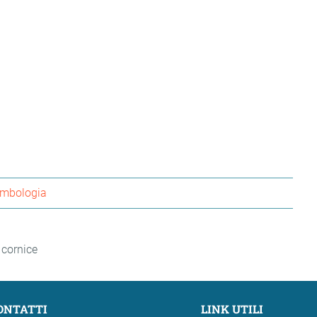
imbologia
 cornice
ONTATTI
LINK UTILI