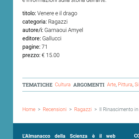
titolo:
Venere e il drago
ram
edin
categoria:
Ragazzi
autore/i:
Garnaoui Amyel
editore:
Gallucci
pagine:
71
prezzo:
€ 15.00
TEMATICHE
ARGOMENTI
Cultura
Arte
Pittura
S
Briciole
Home
Recensioni
Ragazzi
Il Rinascimento in
di
pane
C
L'Almanacco della Scienza è il web