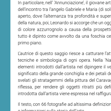
In particolare, nell’ 'Annunciazione’, il giovane a
dell’incontro tra l’angelo Gabriele e Maria (di so
aperto, dove l’alternanza tra profondità e sup
della natura, poi, Leonardo si accorge che un ogg
di colore azzurrognolo a causa della prospetti
tutto è dipinto come avvolto da una foschia celes
primo piano.
L’autrice di questo saggio riesce a catturare l’a
tecniche e simbologia di ogni opera. Nella 'Nas
elementi introdotti dall’artista nel dipingere il v
significato della grande conchiglia e dei petali de
svelati gli stratagemmi della pittura del Carav
riflessa, per rendere gli oggetti ritratti più de
introdotta dall’artista viene espressa nel raffigur
Il testo, con 66 fotografie ad altissima definizion
e informazioni sulla storia dell’arte.