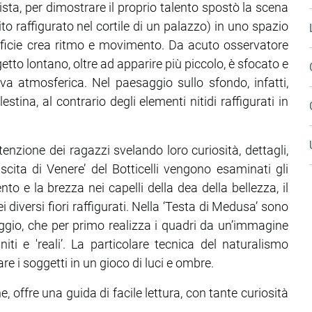
rtista, per dimostrare il proprio talento spostò la scena
lito raffigurato nel cortile di un palazzo) in uno spazio
erficie crea ritmo e movimento. Da acuto osservatore
etto lontano, oltre ad apparire più piccolo, è sfocato e
va atmosferica. Nel paesaggio sullo sfondo, infatti,
tina, al contrario degli elementi nitidi raffigurati in
ttenzione dei ragazzi svelando loro curiosità, dettagli,
cita di Venere’ del Botticelli vengono esaminati gli
ento e la brezza nei capelli della dea della bellezza, il
i diversi fiori raffigurati. Nella ‘Testa di Medusa’ sono
aggio, che per primo realizza i quadri da un’immagine
finiti e 'reali’. La particolare tecnica del naturalismo
are i soggetti in un gioco di luci e ombre.
e, offre una guida di facile lettura, con tante curiosità