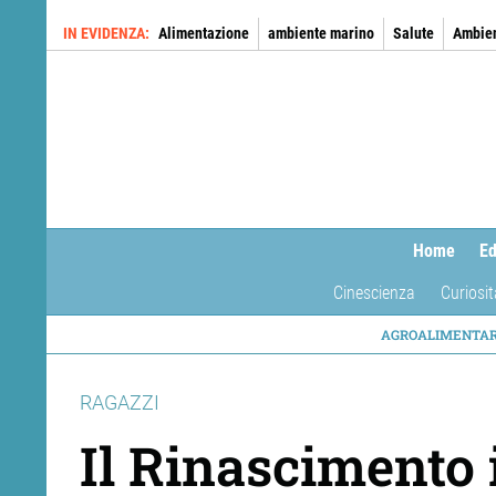
Salta
IN EVIDENZA
Alimentazione
ambiente marino
Salute
Ambie
al
contenuto
principale
Home
Ed
Cinescienza
Curiosit
NAVIG
AGROALIMENTA
TEMAT
RAGAZZI
Il Rinascimento 