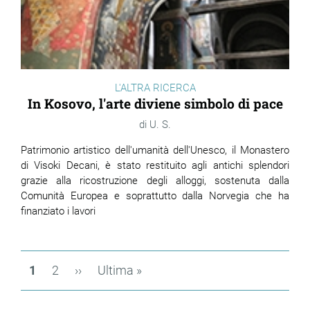
L'ALTRA RICERCA
In Kosovo, l'arte diviene simbolo di pace
U. S.
Patrimonio artistico dell'umanità dell'Unesco, il Monastero
di Visoki Decani, è stato restituito agli antichi splendori
grazie alla ricostruzione degli alloggi, sostenuta dalla
Comunità Europea e soprattutto dalla Norvegia che ha
finanziato i lavori
Paginazione
Pagina
1
Page
2
Pagina
››
Ultima
Ultima »
attuale
successiva
pagina