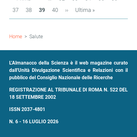
pagina
precedente
Page
37
Page
38
Pagina
39
Page
40
Pagina
››
Ultima
Ultima »
attuale
successiva
pagina
Briciole
Home
Salute
di
pane
L'Almanacco della Scienza è il web magazine curato
dall'Unità Divulgazione Scientifica e Relazioni con il
pubblico del Consiglio Nazionale delle Ricerche
REGISTRAZIONE AL TRIBUNALE DI ROMA N. 522 DEL
18 SETTEMBRE 2002
ISSN 2037-4801
N. 6 - 16 LUGLIO 2026