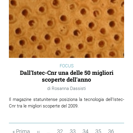
FOCUS
Dall'Istec-Cnr una delle 50 migliori
scoperte dell'anno
Rosanna Dassisti
Il magazine statunitense posiziona la tecnologia dell'Istec-
Cnr tra le migliori scoperte del 2009.
Paginazione
Prima
« Prima
Pagina
‹‹
…
Page
32
Page
33
Page
34
Page
35
Page
36