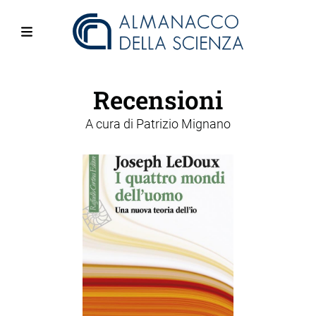
Salta
al
contenuto
Menu
principale
Recensioni
A cura di
Patrizio Mignano