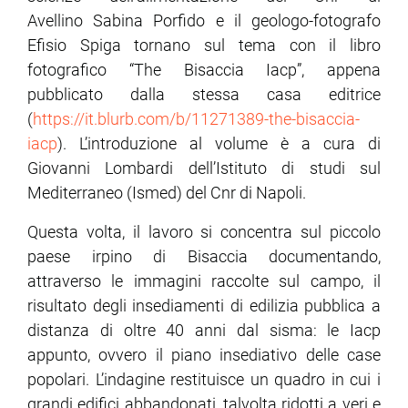
Avellino Sabina Porfido e il geologo-fotografo
Efisio Spiga tornano sul tema con il libro
ram
edin
fotografico “The Bisaccia Iacp”, appena
pubblicato dalla stessa casa editrice
(
https://it.blurb.com/b/11271389-the-bisaccia-
iacp
). L’introduzione al volume è a cura di
Giovanni Lombardi dell’Istituto di studi sul
Mediterraneo (Ismed) del Cnr di Napoli.
Questa volta, il lavoro si concentra sul piccolo
paese irpino di Bisaccia documentando,
attraverso le immagini raccolte sul campo, il
risultato degli insediamenti di edilizia pubblica a
distanza di oltre 40 anni dal sisma: le Iacp
appunto, ovvero il piano insediativo delle case
popolari. L’indagine restituisce un quadro in cui i
grandi edifici abbandonati, talvolta ridotti a veri e