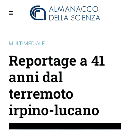
Salta
al
contenuto
Menu
principale
MULTIMEDIALE
Reportage a 41
anni dal
terremoto
irpino-lucano