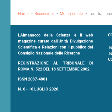
Briciole
Home
Recensioni
Multimediale
Tour tra i pr
di
pane
C
L'Almanacco della Scienza è il web
magazine curato dall'Unità Divulgazione
Scientifica e Relazioni con il pubblico del
Te
Consiglio Nazionale delle Ricerche
Te
Co
REGISTRAZIONE AL TRIBUNALE DI
ROMA N. 522 DEL 18 SETTEMBRE 2002
ISSN 2037-4801
N. 6 - 16 LUGLIO 2026