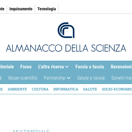
nte
Inquinamento
Tecnologia
itoriale
Focus
L'altra ricerca
Faccia a faccia
Recensioni
à
Musei scientifici
Partnership
Salute a tavola
Sonetti ma
AZIONE
RE
AMBIENTE
CULTURA
INFORMATICA
SALUTE
SOCIO-ECONOMI
ICA
MULTIMEDIALE