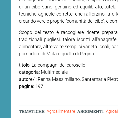
di un cibo sano, genuino ed equilibrato, tutelan
ram
edin
tecniche agricole corrette, che rafforzino la dif
creando vere e proprie “comunità del cibo”, e con
Scopo del testo è raccogliere ricette prepar
tradizionali pugliesi, talora iscritti all'anagra
alimentare, altre volte semplici varietà locali, 
pomodoro di Mola o quello di Regina.
titolo:
La compagni del carosello
categoria:
Multimediale
autore/i:
Renna Massimiliano, Santamaria Pietr
pagine:
197
TEMATICHE
ARGOMENTI
Agroalimentare
Agroa