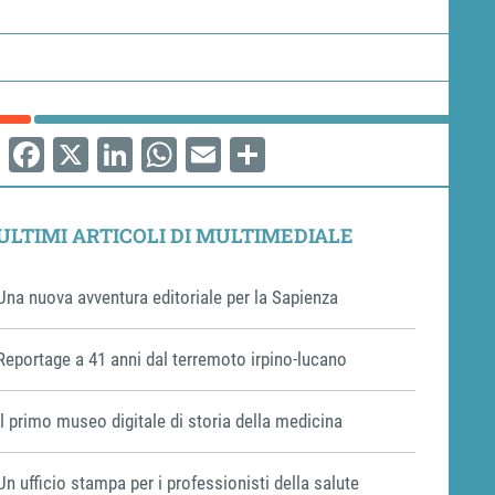
Facebook
X
LinkedIn
WhatsApp
Email
Share
ULTIMI ARTICOLI DI MULTIMEDIALE
Una nuova avventura editoriale per la Sapienza
Reportage a 41 anni dal terremoto irpino-lucano
Il primo museo digitale di storia della medicina
Un ufficio stampa per i professionisti della salute