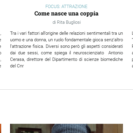
FOCUS: ATTRAZIONE
Come nasce una coppia
Rita Bugliosi
,
Tra i vari fattori all’origine delle relazioni sentimentali tra un
e
uomo e una donna, un ruolo fondamentale gioca senz’altro
e
l’attrazione fisica. Diversi sono però gli aspetti considerati
o
dai due sessi, come spiega il neuroscienziato Antonio
,
Cerasa, direttore del Dipartimento di scienze biomediche
e
del Cnr