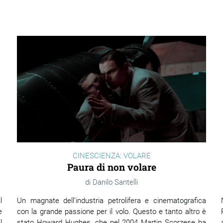
CINESCIENZA: VOLARE
Paura di non volare
Danilo Santelli
Un magnate dell’industria petrolifera e cinematografica
l
con la grande passione per il volo. Questo e tanto altro è
e
stato Howard Hughes, che nel 2004 Martin Scorzese ha
l