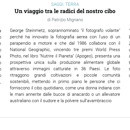
SAGGI: TERRA
Un viaggio tra le radici del nostro cibo
Patrizio Mignano
George Steinmetz, soprannominato "il fotografo volante"
a
perché ha innovato la fotografia aerea con l'uso di un
o
parapendio a motore e che dal 1986 collabora con il
e
National Geographic, vincendo tre premi World Press
o
Photo, nel libro "Nutrire il Pianeta" (Apogeo), presenta una
a
prospettiva unica sulla produzione alimentare globale
o
attraverso immagini catturate in 36 Paesi. Le foto
o
ritraggono grandi coltivazioni e piccole comunità
o
sostenibili, mettendo in primo piano le persone che ci
,
forniscono il cibo quotidiano, come una donna indiana con
le mani annerite dalle bucce di anacardo o un allevatore
australiano con il sudore e la polvere sull'avambraccio