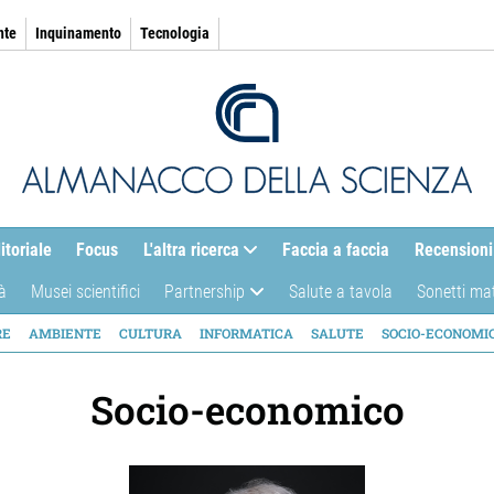
nte
Inquinamento
Tecnologia
itoriale
Focus
L'altra ricerca
Faccia a faccia
Recensioni
à
Musei scientifici
Partnership
Salute a tavola
Sonetti ma
AZIONE
RE
AMBIENTE
CULTURA
INFORMATICA
SALUTE
SOCIO-ECONOMI
ICA
Socio-economico