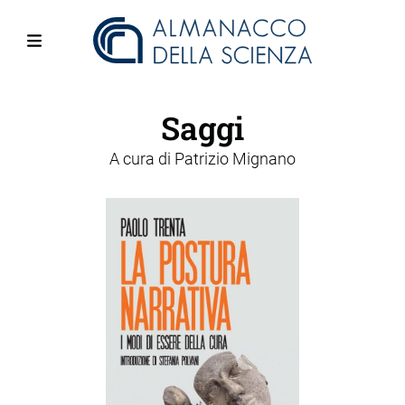
Salta
al
contenuto
Menu
principale
Saggi
A cura di
Patrizio Mignano