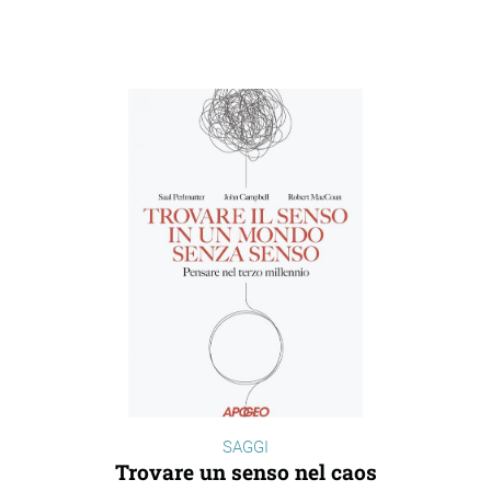
ram
edin
SAGGI
Trovare un senso nel caos