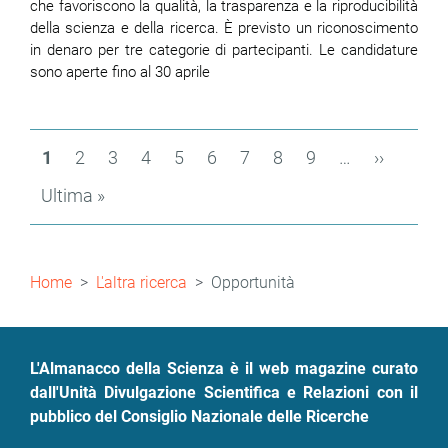
che favoriscono la qualità, la trasparenza e la riproducibilità
della scienza e della ricerca. È previsto un riconoscimento
in denaro per tre categorie di partecipanti. Le candidature
sono aperte fino al 30 aprile
Paginazione
Pagina
1
Page
2
Page
3
Page
4
Page
5
Page
6
Page
7
Page
8
Page
9
…
Pagina
››
attuale
successi
Ultima
Ultima »
pagina
Briciole
Home
L'altra ricerca
Opportunità
di
pane
L'Almanacco della Scienza è il web magazine curato
dall'Unità Divulgazione Scientifica e Relazioni con il
pubblico del Consiglio Nazionale delle Ricerche