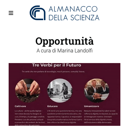
Salta
al
contenuto
Menu
principale
Opportunità
A cura di
Marina Landolfi