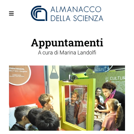
Salta
al
contenuto
Menu
principale
Appuntamenti
A cura di
Marina Landolfi