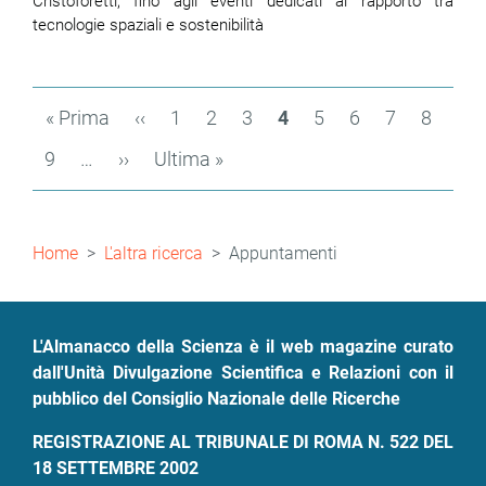
Cristoforetti, fino agli eventi dedicati al rapporto tra
tecnologie spaziali e sostenibilità
Paginazione
Prima
« Prima
Pagina
‹‹
Page
1
Page
2
Page
3
Pagina
4
Page
5
Page
6
Page
7
Page
8
pagina
precedente
attuale
Page
9
…
Pagina
››
Ultima
Ultima »
successiva
pagina
Briciole
Home
L'altra ricerca
Appuntamenti
di
pane
L'Almanacco della Scienza è il web magazine curato
dall'Unità Divulgazione Scientifica e Relazioni con il
pubblico del Consiglio Nazionale delle Ricerche
REGISTRAZIONE AL TRIBUNALE DI ROMA N. 522 DEL
18 SETTEMBRE 2002