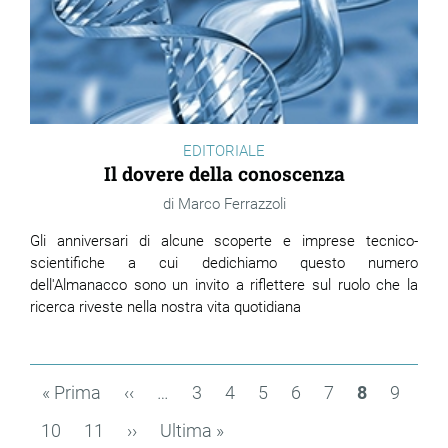
EDITORIALE
Il dovere della conoscenza
Marco Ferrazzoli
Gli anniversari di alcune scoperte e imprese tecnico-
scientifiche a cui dedichiamo questo numero
dell'Almanacco sono un invito a riflettere sul ruolo che la
ricerca riveste nella nostra vita quotidiana
Paginazione
Prima
« Prima
Pagina
‹‹
…
Page
3
Page
4
Page
5
Page
6
Page
7
Pagina
8
Page
9
pagina
precedente
attuale
Page
10
Page
11
Pagina
››
Ultima
Ultima »