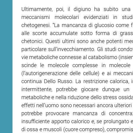
Ultimamente, poi, il digiuno ha subito una 
meccanismi molecolari evidenziati in studi
chetogenesi. “La mancanza di glucosio come fon
alle scorte accumulate sotto forma di gras
chetonici. Questi ultimi sono anche potenti medi
particolare sull’invecchiamento. Gli studi condot
vie metaboliche connesse al catabolismo (insieme
scinde le molecole complesse in molecole pi
(l’autorigenerazione delle cellule) e ai meccani
continua Dello Russo. La restrizione calorica,
intermittente, potrebbe giocare dunque un 
metaboliche e nella riduzione dello stress ossid
effetti nell’uomo sono necessari ancora ulteriori 
potrebbe provocare mancanza di concentra
insufficiente apporto calorico e, se prolunga
di ossa e muscoli (cuore compreso), compromission