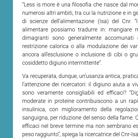
“Less is more è una filosofia che nasce dal mon
numerosi altri ambiti, tra cui la nutrizione e in g
ram
edin
di scienze dell’alimentazione (Isa) del Cnr. “I
alimentare possiamo tradurre in: mangiare men
dimagranti sono generalmente accomunati dal
restrizione calorica o alla modulazione dei vari 
ancora all’esclusione o inclusione di cibi o grup
cosiddetto digiuno intermittente”.
Va recuperata, dunque, un’usanza antica, pratica
l’attenzione dei ricercatori: il digiuno aiuta a 
sono veramente consigliabili ed efficaci? “Dig
moderate in proteine contribuiscono a un rapid
insulinica, con miglioramento della regolaz
sanguigna, per riduzione del senso della fame. Qu
efficaci nel breve termine ma non sembrano ess
peso raggiunto”, spiega la ricercatrice del Cnr-Isa