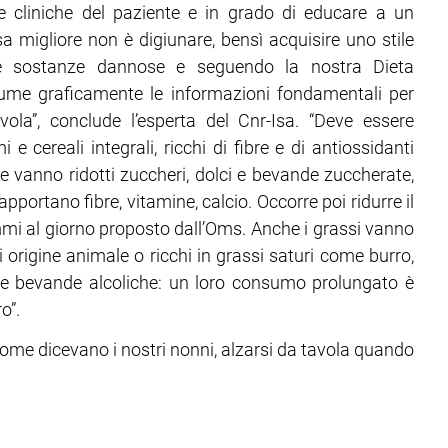
 e cliniche del paziente e in grado di educare a un
a migliore non è digiunare, bensì acquisire uno stile
o le sostanze dannose e seguendo la nostra Dieta
sume graficamente le informazioni fondamentali per
vola”, conclude l’esperta del Cnr-Isa. “Deve essere
 e cereali integrali, ricchi di fibre e di antiossidanti
e vanno ridotti zuccheri, dolci e bevande zuccherate,
portano fibre, vitamine, calcio. Occorre poi ridurre il
ammi al giorno proposto dall’Oms. Anche i grassi vanno
 origine animale o ricchi in grassi saturi come burro,
 le bevande alcoliche: un loro consumo prolungato è
o”.
 come dicevano i nostri nonni, alzarsi da tavola quando