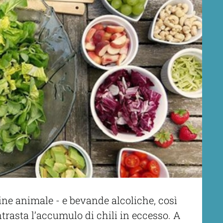
gine animale - e bevande alcoliche, così
ntrasta l’accumulo di chili in eccesso. A