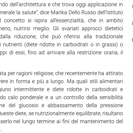
do dell’architettura e che trova oggi applicazione in
enerale la salute”, dice Marika Dello Russo dell’Istituto
l concetto si ispira all’essenzialità, che in ambito
o, nutrirsi meglio. Gli svariati approcci dietetici
la riduzione, che può riferirsi alla tradizionale
nutrienti (diete ridotte in carboidrati o in grassi) o
pi di essi, fino ad arrivare alla restrizione oraria, il
ta per ragioni religiose, che recentemente ha attirato
vivere in forma e più a lungo. Ma quali stili alimentari
iuno intermittente e diete ridotte in carboidrati e
o calo ponderale e a un controllo della sensibilità
ione del glucosio e abbassamento della pressione
este diete, se nutrizionalmente equilibrate, risultano
erlo nel lungo termine ai fini del mantenimento del
.