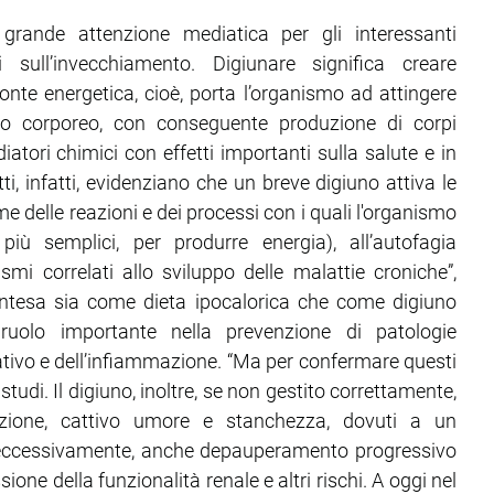
grande attenzione mediatica per gli interessanti
 sull’invecchiamento. Digiunare significa creare
te energetica, cioè, porta l’organismo ad attingere
so corporeo, con conseguente produzione di corpi
atori chimici con effetti importanti sulla salute e in
ti, infatti, evidenziano che un breve digiuno attiva le
 delle reazioni e dei processi con i quali l'organismo
ù semplici, per produrre energia), all’autofagia
smi correlati allo sviluppo delle malattie croniche”,
 intesa sia come dieta ipocalorica che come digiuno
ruolo importante nella prevenzione di patologie
ativo e dell’infiammazione. “Ma per confermare questi
studi. Il digiuno, inoltre, se non gestito correttamente,
zione, cattivo umore e stanchezza, dovuti a un
to eccessivamente, anche depauperamento progressivo
e della funzionalità renale e altri rischi. A oggi nel