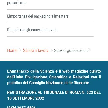
prepariamo
L'importanza del packaging alimentare
Rimediare agli eccessi a tavola
Briciole
Home
Salute a tavola
Spezie: gustose e utili
di
pane
L'Almanacco della Scienza è il web magazine curato
dall'Unità Divulgazione Scientifica e Relazioni con il
pubblico del Consiglio Nazionale delle Ricerche
REGISTRAZIONE AL TRIBUNALE DI ROMA N. 522 DEL
18 SETTEMBRE 2002
ISSN 2037-4801