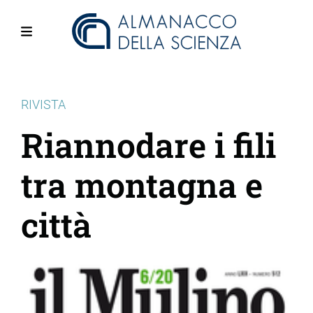
Salta
al
contenuto
Menu
principale
RIVISTA
Riannodare i fili
tra montagna e
città