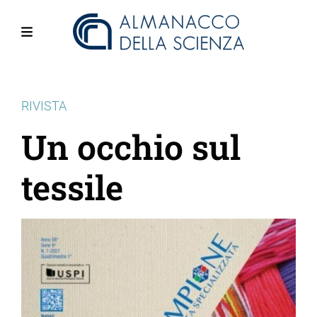
Salta
al
contenuto
Menu
principale
RIVISTA
Un occhio sul
tessile