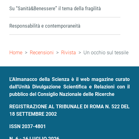
Su “Sanità&Benessere” il tema della fragilità
Responsabilità e contemporaneità
Briciole
Home
Recensioni
Rivista
Un occhio sul tessile
di
pane
L'Almanacco della Scienza è il web magazine curato
dall'Unità Divulgazione Scientifica e Relazioni con il
pubblico del Consiglio Nazionale delle Ricerche
REGISTRAZIONE AL TRIBUNALE DI ROMA N. 522 DEL
18 SETTEMBRE 2002
ISSN 2037-4801
N. 6 - 16 LUGLIO 2026