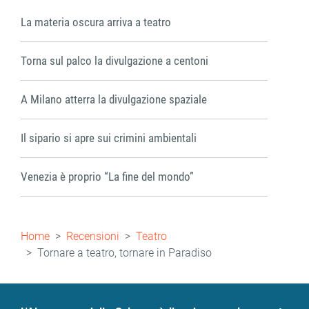
La materia oscura arriva a teatro
Torna sul palco la divulgazione a centoni
A Milano atterra la divulgazione spaziale
Il sipario si apre sui crimini ambientali
Venezia è proprio “La fine del mondo”
Briciole
Home
Recensioni
Teatro
di
Tornare a teatro, tornare in Paradiso
pane