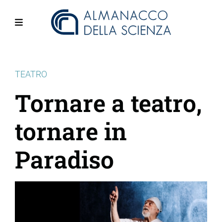
Salta
al
contenuto
Menu
principale
TEATRO
Tornare a teatro,
tornare in
Paradiso