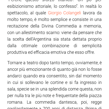
esibizionismo attoriale, lo confesso”. In realtà lo
ram
edin
spettacolo, al quale
Giorgio Colangeli
lavora da
molto tempo, è molto semplice e consiste in una
recitazione della Divina Commedia a memoria,
con un allestimento scarno: viene da pensare che
la scelta dell'Argentina sia stata dettata proprio
dalla ottimale combinazione di semplicità
produttiva ed efficacia emotiva che esso offre.
Tornare a teatro dopo tanto tempo, ovviamente, è
ancor più emozionante di quanto già non lo fosse
andarci quando era consentito, sin dal momento
in cui si sollevano le cortine e si fa ingresso in
sala, specie se in una splendida come questa, non
per nulla tra le più note e frequentate della piazza
romana. La commedia dantesca, poi, regge
gagliardamente a 700 anni di distanza. Prima di