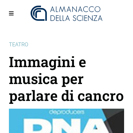
Salta
al
contenuto
Menu
principale
TEATRO
Immagini e
musica per
parlare di cancro