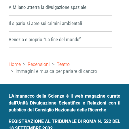
A Milano atterra la divulgazione spaziale
Il sipario si apre sui crimini ambientali
Venezia è proprio “La fine del mondo”
Briciole
Home
Recensioni
Teatro
di
Immagini e musica per parlare di cancro
pane
L'Almanacco della Scienza è il web magazine curato
dall'Unità Divulgazione Scientifica e Relazioni con il
pubblico del Consiglio Nazionale delle Ricerche
REGISTRAZIONE AL TRIBUNALE DI ROMA N. 522 DEL
18 SETTEMBRE 2002