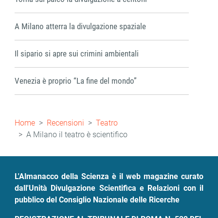
A Milano atterra la divulgazione spaziale
Il sipario si apre sui crimini ambientali
Venezia è proprio “La fine del mondo”
Briciole
Home
Recensioni
Teatro
di
A Milano il teatro è scientifico
pane
L'Almanacco della Scienza è il web magazine curato
dall'Unità Divulgazione Scientifica e Relazioni con il
pubblico del Consiglio Nazionale delle Ricerche