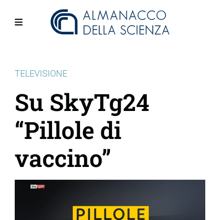
Salta
al
contenuto
Menu
principale
TELEVISIONE
Su SkyTg24
“Pillole di
vaccino”