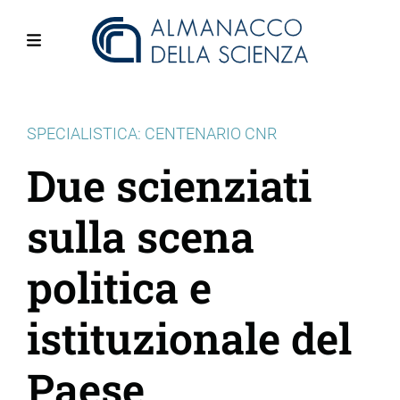
Salta
al
contenuto
Menu
principale
SPECIALISTICA: CENTENARIO CNR
Due scienziati
sulla scena
politica e
istituzionale del
Paese