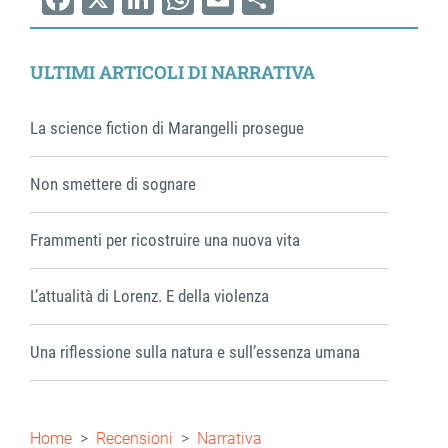
Facebook
X
LinkedIn
WhatsApp
Email
Share
ULTIMI ARTICOLI DI NARRATIVA
La science fiction di Marangelli prosegue
Non smettere di sognare
Frammenti per ricostruire una nuova vita
L’attualità di Lorenz. E della violenza
Una riflessione sulla natura e sull’essenza umana
Briciole
Home
Recensioni
Narrativa