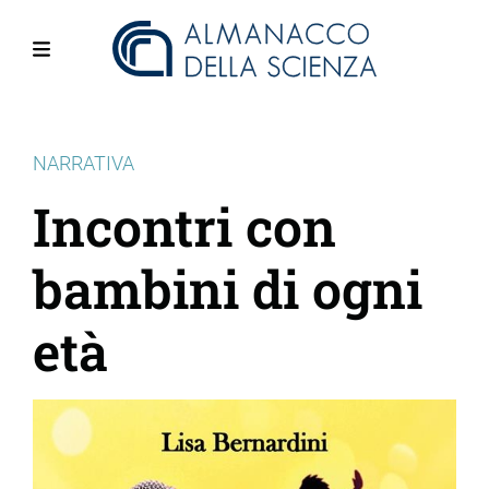
Salta
al
contenuto
Menu
principale
NARRATIVA
Incontri con
bambini di ogni
età