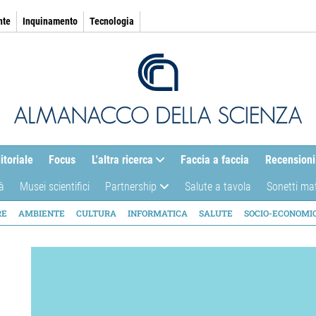
nte
Inquinamento
Tecnologia
itoriale
Focus
L'altra ricerca
Faccia a faccia
Recensioni
à
Musei scientifici
Partnership
Salute a tavola
Sonetti ma
AZIONE
RE
AMBIENTE
CULTURA
INFORMATICA
SALUTE
SOCIO-ECONOMI
ICA