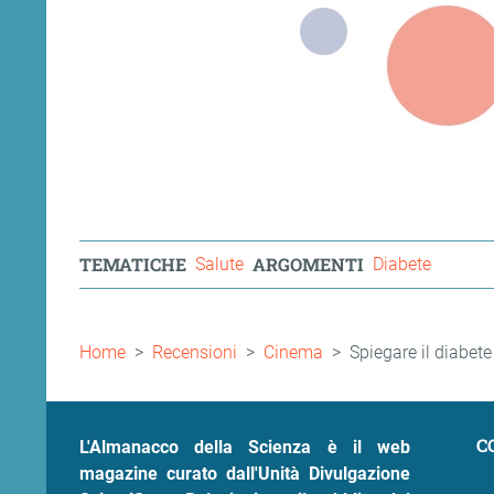
TEMATICHE
ARGOMENTI
Salute
Diabete
Briciole
Home
Recensioni
Cinema
Spiegare il diabet
di
pane
C
L'Almanacco della Scienza è il web
magazine curato dall'Unità Divulgazione