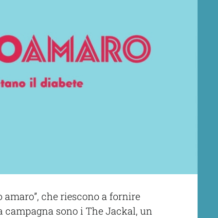
o amaro”, che riescono a fornire
lla campagna sono i The Jackal, un