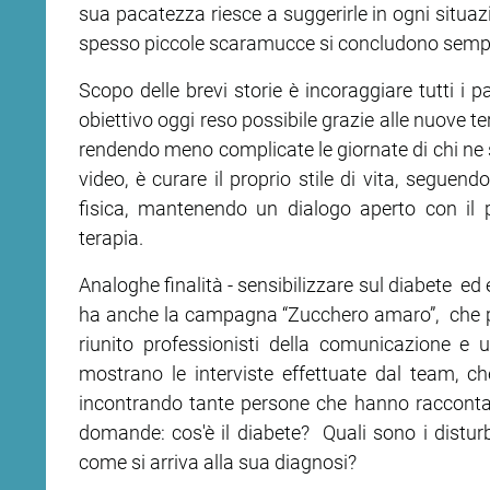
sua pacatezza riesce a suggerirle in ogni situazi
spesso piccole scaramucce si concludono semp
ram
edin
Scopo delle brevi storie è incoraggiare tutti i p
obiettivo oggi reso possibile grazie alle nuove te
rendendo meno complicate le giornate di chi ne s
video, è curare il proprio stile di vita, seguen
fisica, mantenendo un dialogo aperto con il
terapia.
Analoghe finalità - sensibilizzare sul diabete ed
ha anche la campagna “Zucchero amaro”, che pe
riunito professionisti della comunicazione e u
mostrano le interviste effettuate dal team, ch
incontrando tante persone che hanno raccontato
domande: cos'è il diabete? Quali sono i disturb
come si arriva alla sua diagnosi?