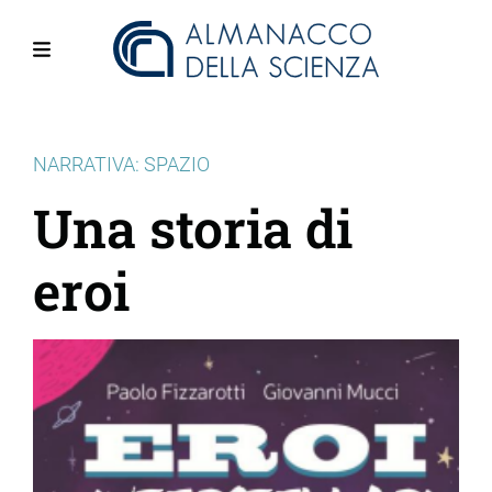
Salta
al
contenuto
Menu
principale
NARRATIVA: SPAZIO
Una storia di
eroi