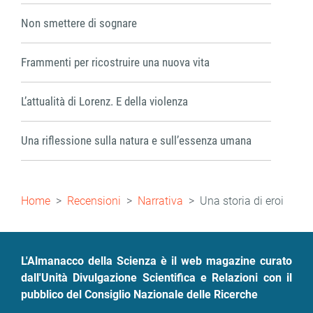
Non smettere di sognare
Frammenti per ricostruire una nuova vita
L’attualità di Lorenz. E della violenza
Una riflessione sulla natura e sull’essenza umana
Briciole
Home
Recensioni
Narrativa
Una storia di eroi
di
pane
L'Almanacco della Scienza è il web magazine curato
dall'Unità Divulgazione Scientifica e Relazioni con il
pubblico del Consiglio Nazionale delle Ricerche