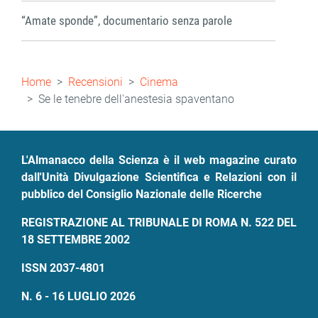
“Amate sponde”, documentario senza parole
Briciole
Home
Recensioni
Cinema
di
Se le tenebre dell'anestesia spaventano
pane
L'Almanacco della Scienza è il web magazine curato
dall'Unità Divulgazione Scientifica e Relazioni con il
pubblico del Consiglio Nazionale delle Ricerche
REGISTRAZIONE AL TRIBUNALE DI ROMA N. 522 DEL
18 SETTEMBRE 2002
ISSN 2037-4801
N. 6 - 16 LUGLIO 2026