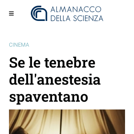
Salta
al
contenuto
Menu
principale
CINEMA
Se le tenebre
dell'anestesia
spaventano