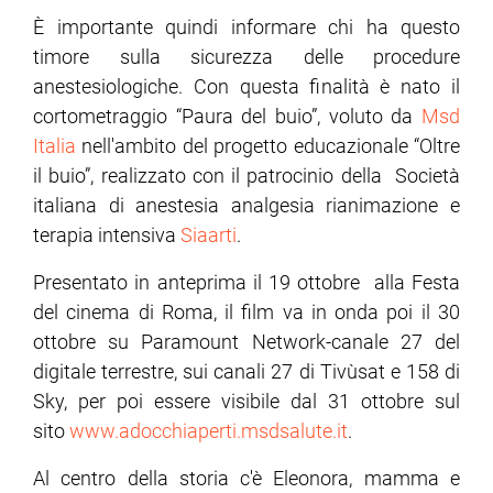
È importante quindi informare chi ha questo
timore sulla sicurezza delle procedure
ram
edin
anestesiologiche. Con questa finalità è nato il
cortometraggio “Paura del buio”, voluto da
Msd
Italia
nell'ambito del progetto educazionale “Oltre
il buio”, realizzato con il patrocinio della Società
italiana di anestesia analgesia rianimazione e
terapia intensiva
Siaarti
.
Presentato in anteprima il 19 ottobre alla Festa
del cinema di Roma, il film va in onda poi il 30
ottobre su Paramount Network-canale 27 del
digitale terrestre, sui canali 27 di Tivùsat e 158 di
Sky, per poi essere visibile dal 31 ottobre sul
sito
www.adocchiaperti.msdsalute.it
.
Al centro della storia c'è Eleonora, mamma e