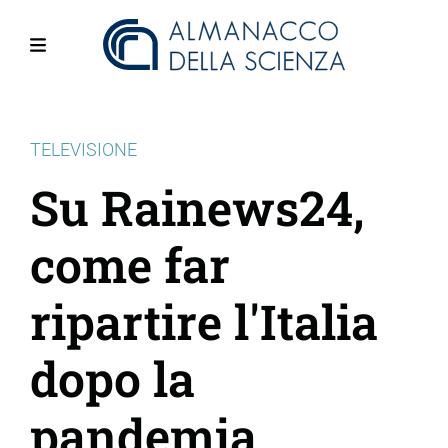
Salta
al
contenuto
Menu
principale
TELEVISIONE
Su Rainews24,
come far
ripartire l'Italia
dopo la
pandemia