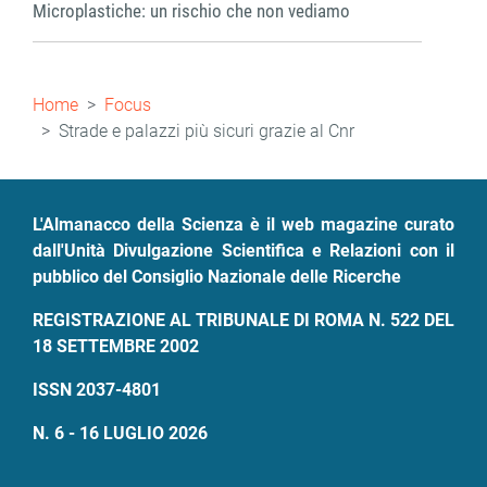
Microplastiche: un rischio che non vediamo
Briciole
Home
Focus
di
Strade e palazzi più sicuri grazie al Cnr
pane
L'Almanacco della Scienza è il web magazine curato
dall'Unità Divulgazione Scientifica e Relazioni con il
pubblico del Consiglio Nazionale delle Ricerche
REGISTRAZIONE AL TRIBUNALE DI ROMA N. 522 DEL
18 SETTEMBRE 2002
ISSN 2037-4801
N. 6 - 16 LUGLIO 2026