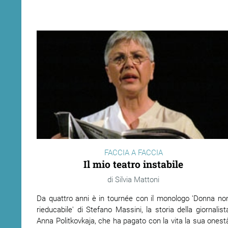
FACCIA A FACCIA
Il mio teatro instabile
Silvia Mattoni
Da quattro anni è in tournée con il monologo 'Donna no
rieducabile' di Stefano Massini, la storia della giornalist
Anna Politkovkaja, che ha pagato con la vita la sua onest