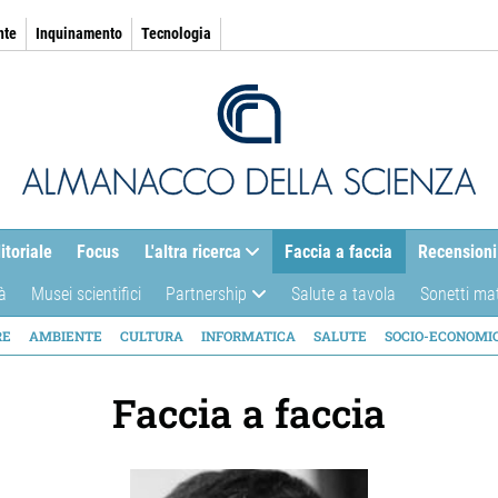
nte
Inquinamento
Tecnologia
itoriale
Focus
L'altra ricerca
Faccia a faccia
Recensioni
à
Musei scientifici
Partnership
Salute a tavola
Sonetti ma
AZIONE
RE
AMBIENTE
CULTURA
INFORMATICA
SALUTE
SOCIO-ECONOMI
ICA
Faccia a faccia