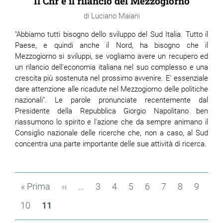
Il Cnr e il rilancio del Mezzogiorno
Luciano Maiani
"Abbiamo tutti bisogno dello sviluppo del Sud Italia. Tutto il
Paese, e quindi anche il Nord, ha bisogno che il
Mezzogiorno si sviluppi, se vogliamo avere un recupero ed
un rilancio dell'economia italiana nel suo complesso e una
crescita più sostenuta nel prossimo avvenire. E' essenziale
dare attenzione alle ricadute nel Mezzogiorno delle politiche
nazionali". Le parole pronunciate recentemente dal
Presidente della Repubblica Giorgio Napolitano ben
riassumono lo spirito e l'azione che da sempre animano il
Consiglio nazionale delle ricerche che, non a caso, al Sud
concentra una parte importante delle sue attività di ricerca.
Paginazione
Prima
« Prima
Pagina
‹‹
…
Page
3
Page
4
Page
5
Page
6
Page
7
Page
8
Page
9
pagina
precedente
Page
10
Pagina
11
attuale