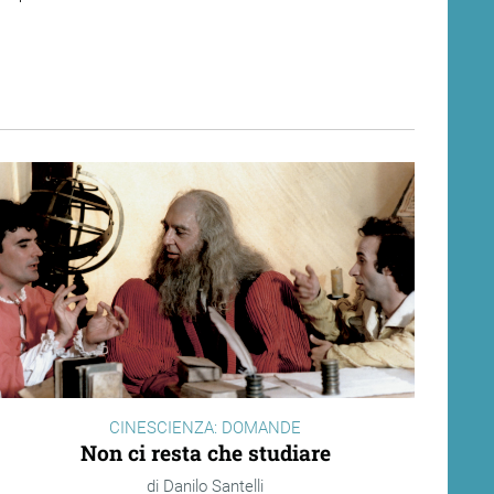
CINESCIENZA: DOMANDE
Non ci resta che studiare
Danilo Santelli