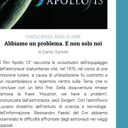
CINESCIENZA: MODI DI DIRE
Abbiamo un problema. E non solo noi
Danilo Santelli
Il film “Apollo 13” racconta le vicissitudini dell’equipaggio
dell’astronave statunitense che, nel 1970, nel corso di una
missione lunare, a causa di un’esplosione fu costretto a
un rocambolesco e repentino rientro sulla Terra, che si
concluse con un lieto fine. Della disavventura rimase
famosa la frase "Houston, we have a problem",
pronunciata dall'astronauta Jack Swigert. Con l’astrofisico
Luciano Anselmo dell’Istituto di scienza e tecnologie
dell'informazione "Alessandro Faedo" del Cnr abbiamo
esaminato le difficoltà affrontate dagli astronauti nei viaggi
spaziali