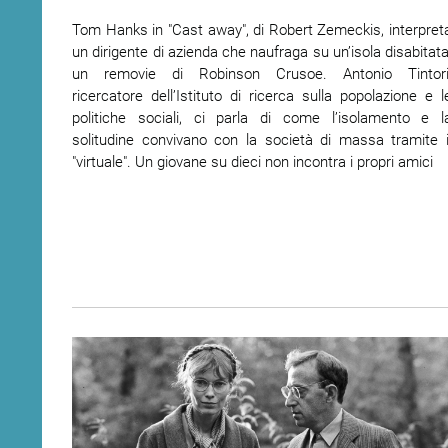
Tom Hanks in "Cast away", di Robert Zemeckis, interpret
ram
edin
un dirigente di azienda che naufraga su un’isola disabitata
un removie di Robinson Crusoe. Antonio Tintori
ricercatore dell’Istituto di ricerca sulla popolazione e l
politiche sociali, ci parla di come l’isolamento e l
solitudine convivano con la società di massa tramite i
"virtuale". Un giovane su dieci non incontra i propri amici