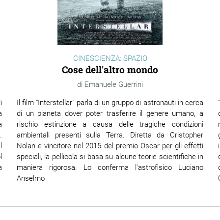
CINESCIENZA: SPAZIO
Cose dell'altro mondo
Emanuele Guerrini
i
Il film "Interstellar" parla di un gruppo di astronauti in cerca
a
di un pianeta dover poter trasferire il genere umano, a
a
rischio estinzione a causa delle tragiche condizioni
.
ambientali presenti sulla Terra. Diretta da Cristopher
l
Nolan e vincitore nel 2015 del premio Oscar per gli effetti
l
speciali, la pellicola si basa su alcune teorie scientifiche in
a
maniera rigorosa. Lo conferma
l'astrofisico Luciano
Anselmo