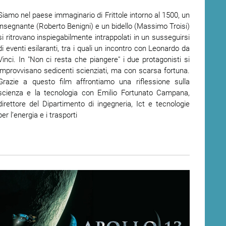
Siamo nel paese immaginario di Frittole intorno al 1500, un
insegnante (Roberto Benigni) e un bidello (Massimo Troisi)
si ritrovano inspiegabilmente intrappolati in un susseguirsi
di eventi esilaranti, tra i quali un incontro con Leonardo da
Vinci. In "Non ci resta che piangere" i due protagonisti si
improvvisano sedicenti scienziati, ma con scarsa fortuna.
Grazie a questo film affrontiamo una riflessione sulla
scienza e la tecnologia con Emilio Fortunato Campana,
direttore del Dipartimento di ingegneria, Ict e tecnologie
per l’energia e i trasporti