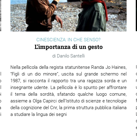
CINESCIENZA: IN CHE SENSO?
L’importanza di un gesto
Danilo Santelli
Nella pellicola della regista statunitense Randa Jo Haines,
“Figli di un dio minore”, uscita sul grande schermo nel
l
1987, si racconta il rapporto tra una ragazza sorda e un
o
insegnante udente. La pellicola è lo spunto per affrontare
l
il tema della sordità, sfatando qualche luogo comune,
i
assieme a Olga Capirci dell’Istituto di scienze e tecnologie
o
della cognizione del Cnr, la prima struttura pubblica italiana
a
a studiare la lingua dei segni
i