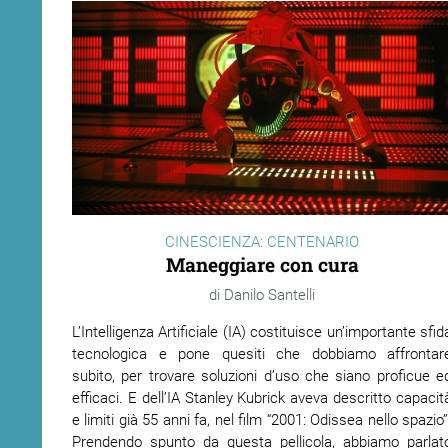
CINESCIENZA: CENTENARIO
Maneggiare con cura
Danilo Santelli
L’Intelligenza Artificiale (IA) costituisce un’importante sfid
tecnologica e pone quesiti che dobbiamo affrontar
subito, per trovare soluzioni d’uso che siano proficue e
efficaci. E dell’IA Stanley Kubrick aveva descritto capacit
e limiti già 55 anni fa, nel film “2001: Odissea nello spazio”
Prendendo spunto da questa pellicola, abbiamo parlat