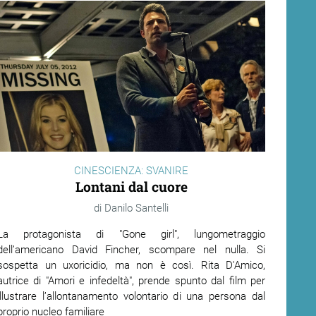
CINESCIENZA: SVANIRE
Lontani dal cuore
Danilo Santelli
La protagonista di "Gone girl", lungometraggio
dell’americano David Fincher, scompare nel nulla. Si
sospetta un uxoricidio, ma non è così. Rita D'Amico,
autrice di "Amori e infedeltà", prende spunto dal film per
illustrare l’allontanamento volontario di una persona dal
proprio nucleo familiare