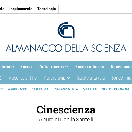
nte
Inquinamento
Tecnologia
itoriale
Focus
L'altra ricerca
Faccia a faccia
Recensioni
à
Musei scientifici
Partnership
Salute a tavola
Sonetti ma
AZIONE
RE
AMBIENTE
CULTURA
INFORMATICA
SALUTE
SOCIO-ECONOMI
ICA
Cinescienza
A cura di
Danilo Santelli