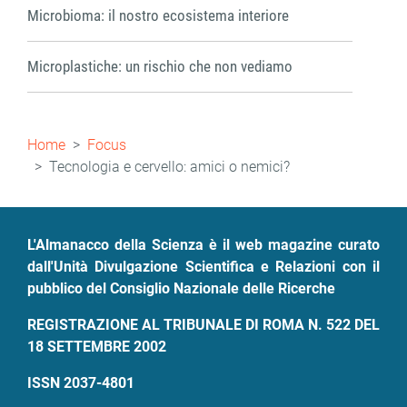
Microbioma: il nostro ecosistema interiore
Microplastiche: un rischio che non vediamo
Briciole
Home
Focus
di
Tecnologia e cervello: amici o nemici?
pane
L'Almanacco della Scienza è il web magazine curato
dall'Unità Divulgazione Scientifica e Relazioni con il
pubblico del Consiglio Nazionale delle Ricerche
REGISTRAZIONE AL TRIBUNALE DI ROMA N. 522 DEL
18 SETTEMBRE 2002
ISSN 2037-4801