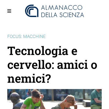
Salta
al
contenuto
Menu
principale
FOCUS: MACCHINE
Tecnologia e
cervello: amici o
nemici?