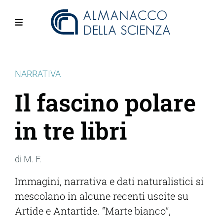
Salta
al
contenuto
Menu
principale
NARRATIVA
Il fascino polare
in tre libri
di M. F.
Immagini, narrativa e dati naturalistici si
mescolano in alcune recenti uscite su
Artide e Antartide. “Marte bianco”,