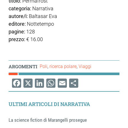
titolo:
Permafrost
categoria:
Narrativa
autore/i:
Baltasar Eva
editore:
Nottetempo
pagine:
128
prezzo:
€ 16.00
ARGOMENTI
Poli
ricerca polare
Viaggi
Facebook
X
LinkedIn
WhatsApp
Email
Share
ULTIMI ARTICOLI DI NARRATIVA
La science fiction di Marangelli prosegue