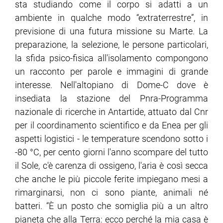
sta studiando come il corpo si adatti a un
ambiente in qualche modo “extraterrestre”, in
ram
edin
previsione di una futura missione su Marte. La
preparazione, la selezione, le persone particolari,
la sfida psico-fisica all'isolamento compongono
un racconto per parole e immagini di grande
interesse. Nell'altopiano di Dome-C dove è
insediata la stazione del Pnra-Programma
nazionale di ricerche in Antartide, attuato dal Cnr
per il coordinamento scientifico e da Enea per gli
aspetti logistici - le temperature scendono sotto i
-80 °C, per cento giorni l'anno scompare del tutto
il Sole, c'è carenza di ossigeno, l'aria è così secca
che anche le più piccole ferite impiegano mesi a
rimarginarsi, non ci sono piante, animali né
batteri. “È un posto che somiglia più a un altro
pianeta che alla Terra: ecco perché la mia casa è