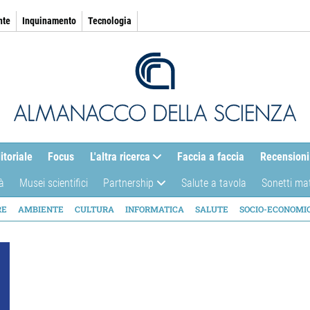
nte
Inquinamento
Tecnologia
itoriale
Focus
L'altra ricerca
Faccia a faccia
Recensioni
à
Musei scientifici
Partnership
Salute a tavola
Sonetti ma
AZIONE
RE
AMBIENTE
CULTURA
INFORMATICA
SALUTE
SOCIO-ECONOMI
ICA