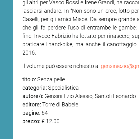
gli altri per Vasco Rossi e Irene Grandi, ha racco
lasciarsi andare. In “Non sono un eroe, lotto per
ram
edin
Caselli, per gli amici Misce. Da sempre grande a
che gli fa perdere l'uso di entrambe le gambe
fine. Invece Fabrizio ha lottato per rinascere, su
praticare l'hand-bike, ma anche il canottaggio e
2016.
Il volume può essere richiesto a:
gensiniezio@g
titolo:
Senza pelle
categoria:
Specialistica
autore/i:
Gensini Ezio Alessio, Santoli Leonardo
editore:
Torre di Babele
pagine:
64
prezzo:
€ 12.00