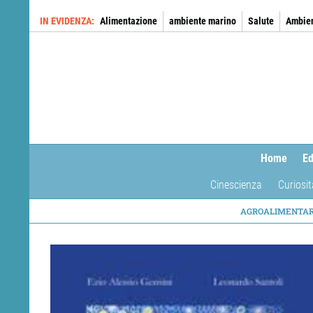
Salta
IN EVIDENZA
Alimentazione
ambiente marino
Salute
Ambie
al
contenuto
principale
Home
Ed
Cinescienza
Curiosit
NAVIG
AGROALIMENTA
TEMAT