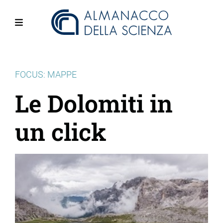
Salta
al
contenuto
Menu
principale
FOCUS: MAPPE
Le Dolomiti in
un click