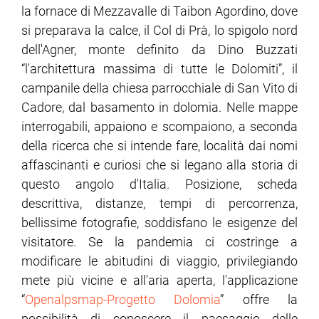
la fornace di Mezzavalle di Taibon Agordino, dove
si preparava la calce, il Col di Prà, lo spigolo nord
ram
edin
dell'Agner, monte definito da Dino Buzzati
“l'architettura massima di tutte le Dolomiti”, il
campanile della chiesa parrocchiale di San Vito di
Cadore, dal basamento in dolomia. Nelle mappe
interrogabili, appaiono e scompaiono, a seconda
della ricerca che si intende fare, località dai nomi
affascinanti e curiosi che si legano alla storia di
questo angolo d'Italia. Posizione, scheda
descrittiva, distanze, tempi di percorrenza,
bellissime fotografie, soddisfano le esigenze del
visitatore. Se la pandemia ci costringe a
modificare le abitudini di viaggio, privilegiando
mete più vicine e all'aria aperta, l'applicazione
“
Openalpsmap-Progetto Dolomia
” offre la
possibilità di conoscere il paesaggio delle