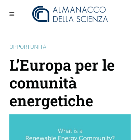
Salta
al
contenuto
Menu
principale
OPPORTUNITÀ
L’Europa per le
comunità
energetiche