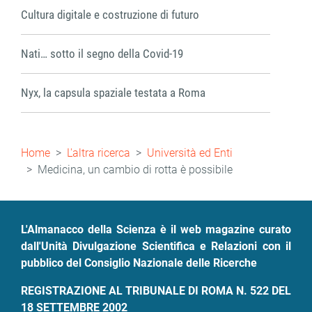
Cultura digitale e costruzione di futuro
Nati… sotto il segno della Covid-19
Nyx, la capsula spaziale testata a Roma
Briciole
Home
L'altra ricerca
Università ed Enti
di
Medicina, un cambio di rotta è possibile
pane
L'Almanacco della Scienza è il web magazine curato
dall'Unità Divulgazione Scientifica e Relazioni con il
pubblico del Consiglio Nazionale delle Ricerche
REGISTRAZIONE AL TRIBUNALE DI ROMA N. 522 DEL
18 SETTEMBRE 2002