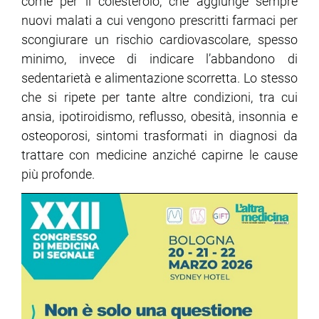
come per il colesterolo, che aggiunge sempre
nuovi malati a cui vengono prescritti farmaci per
ram
edin
scongiurare un rischio cardiovascolare, spesso
minimo, invece di indicare l’abbandono di
sedentarietà e alimentazione scorretta. Lo stesso
che si ripete per tante altre condizioni, tra cui
ansia, ipotiroidismo, reflusso, obesità, insonnia e
osteoporosi, sintomi trasformati in diagnosi da
trattare con medicine anziché capirne le cause
più profonde.