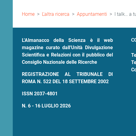
Briciole
Home
L'altra ricerca
Appuntamenti
I talk… a t
di
pane
C
L'Almanacco della Scienza è il web
magazine curato dall'Unità Divulgazione
Scientifica e Relazioni con il pubblico del
Te
Consiglio Nazionale delle Ricerche
Te
Co
REGISTRAZIONE AL TRIBUNALE DI
ROMA N. 522 DEL 18 SETTEMBRE 2002
ISSN 2037-4801
N. 6 - 16 LUGLIO 2026