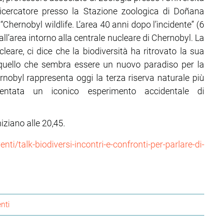
icercatore presso la Stazione zoologica di Doñana
“Chernobyl wildlife. L’area 40 anni dopo l’incidente” (6
l’area intorno alla centrale nucleare di Chernobyl. La
leare, ci dice che la biodiversità ha ritrovato la sua
in quello che sembra essere un nuovo paradiso per la
nobyl rappresenta oggi la terza riserva naturale più
ventata un iconico esperimento accidentale di
iziano alle 20,45.
ti/talk-biodiversi-incontri-e-confronti-per-parlare-di-
nti