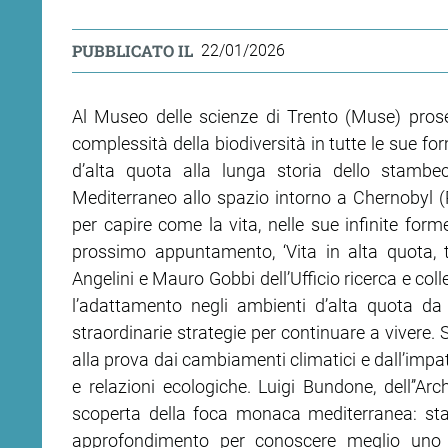
PUBBLICATO IL
22/01/2026
Al Museo delle scienze di Trento (Muse) proseg
complessità della biodiversità in tutte le sue fo
d’alta quota alla lunga storia dello stambe
Mediterraneo allo spazio intorno a Chernobyl (R
per capire come la vita, nelle sue infinite forme
prossimo appuntamento, ‘Vita in alta quota, tr
Angelini e Mauro Gobbi dell’Ufficio ricerca e co
l’adattamento negli ambienti d’alta quota da
straordinarie strategie per continuare a vivere. 
alla prova dai cambiamenti climatici e dall’impa
e relazioni ecologiche. Luigi Bundone, dell’’Arc
scoperta della foca monaca mediterranea: sta
approfondimento per conoscere meglio uno d