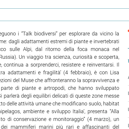
uono i “Talk biodiversi” per esplorare da vicino la
rme: dagli adattamenti estremi di piante e invertebrati
cco sulle Alpi, dal ritorno della foca monaca nel
ussia). Un viaggio tra scienza, curiosità e scoperta,
, continua a sorprenderci, resistere e reinventarsi. Il
a adattamenti e fragilità’ (4 febbraio), è con Lisa
llezioni del Muse che affronteranno la sopravvivenza e
 parte di piante e artropodi, che hanno sviluppato
Si parlerà degli equilibri delicati di queste zone messe
tto delle attività umane che modificano suolo, habitat
hipelagos, ambiente e sviluppo Italia’, presenta “Alla
to di conservazione e monitoraggio” (4 marzo), un
ei mammiferi marini più rari e affascinanti del