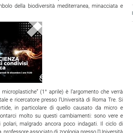
bolo della biodiversità mediterranea, minacciata e
di microplastiche” (1° aprile) è l’argomento che verrà
le e ricercatore presso l’Università di Roma Tre. Si
artide, in particolare di quello causato da micro e
ccontarci molto su questi cambiamenti: sono vere e
i polari, malgrado ancora poco indagati. Il ciclo di
 professore associato di zoologia presso l’Università