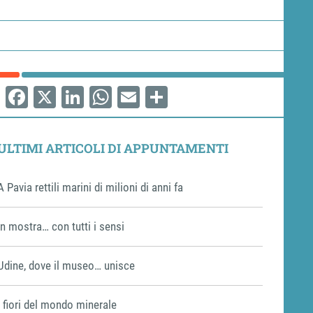
Facebook
X
LinkedIn
WhatsApp
Email
Share
ULTIMI ARTICOLI DI APPUNTAMENTI
A Pavia rettili marini di milioni di anni fa
In mostra… con tutti i sensi
Udine, dove il museo… unisce
I fiori del mondo minerale