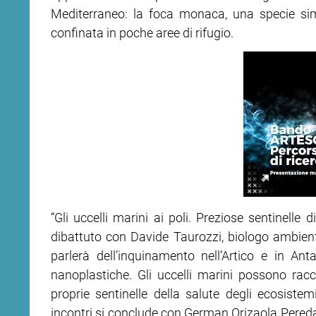
Mediterraneo: la foca monaca, una specie sim
confinata in poche aree di rifugio.
ram
edin
“Gli uccelli marini ai poli. Preziose sentinelle 
dibattuto con Davide Taurozzi, biologo ambienta
parlerà dell’inquinamento nell’Artico e in Ant
nanoplastiche. Gli uccelli marini possono ra
proprie sentinelle della salute degli ecosistem
incontri si conclude con German Orizaola Pereda,