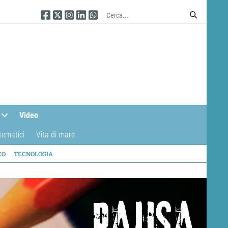
Seguici su Facebook
Seguici su Twitter
Seguici su Instagram
Seguici su Linkedin
Seguici su WhatsApp
Video
tematici
Vita di mare
CO
TECNOLOGIA