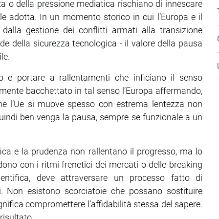
nza o della pressione mediatica rischiano di innescare
e adotta. In un momento storico in cui l’Europa e il
alla gestione dei conflitti armati alla transizione
fide della sicurezza tecnologica - il valore della pausa
le.
e portare a rallentamenti che inficiano il senso
emente bacchettato in tal senso l’Europa affermando,
che l’Ue si muove spesso con estrema lentezza non
 Quindi ben venga la pausa, sempre se funzionale a un
ifica e la prudenza non rallentano il progresso, ma lo
ono con i ritmi frenetici dei mercati o delle breaking
ientifica, deve attraversare un processo fatto di
ti. Non esistono scorciatoie che possano sostituire
ifica compromettere l’affidabilità stessa del sapere.
risultato.