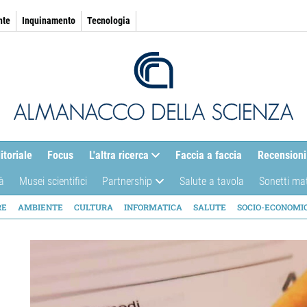
nte
Inquinamento
Tecnologia
itoriale
Focus
L'altra ricerca
Faccia a faccia
Recensioni
à
Musei scientifici
Partnership
Salute a tavola
Sonetti ma
AZIONE
RE
AMBIENTE
CULTURA
INFORMATICA
SALUTE
SOCIO-ECONOMI
ICA