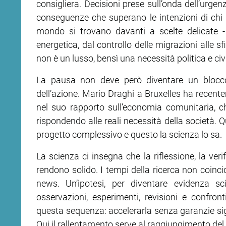
consigliera. Decisioni prese sull’onda dell’urge
conseguenze che superano le intenzioni di chi l
ram
edin
mondo si trovano davanti a scelte delicate - d
energetica, dal controllo delle migrazioni alle s
non è un lusso, bensì una necessità politica e civi
La pausa non deve però diventare un blocco 
dell’azione. Mario Draghi a Bruxelles ha recent
nel suo rapporto sull’economia comunitaria, 
rispondendo alle reali necessità della società.
progetto complessivo e questo la scienza lo sa.
La scienza ci insegna che la riflessione, la ver
rendono solido. I tempi della ricerca non coincid
news. Un’ipotesi, per diventare evidenza sc
osservazioni, esperimenti, revisioni e confron
questa sequenza: accelerarla senza garanzie sign
Qui il rallentamento serve al raggiungimento del 