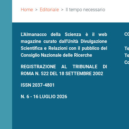
Briciole
Home
Editoriale
Il tempo necessario
di
pane
C
L'Almanacco della Scienza è il web
magazine curato dall'Unità Divulgazione
Scientifica e Relazioni con il pubblico del
Te
Consiglio Nazionale delle Ricerche
Te
Co
REGISTRAZIONE AL TRIBUNALE DI
ROMA N. 522 DEL 18 SETTEMBRE 2002
ISSN 2037-4801
N. 6 - 16 LUGLIO 2026