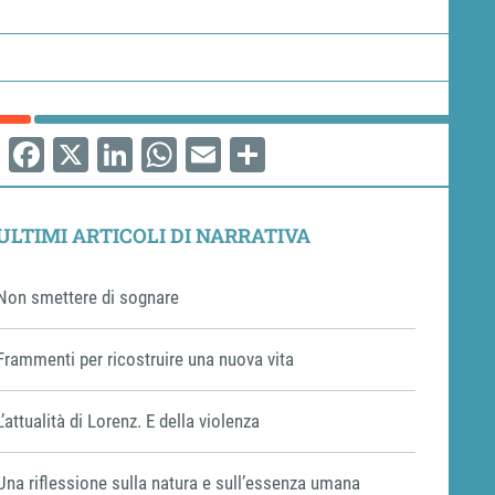
Facebook
X
LinkedIn
WhatsApp
Email
Share
ULTIMI ARTICOLI DI NARRATIVA
Non smettere di sognare
Frammenti per ricostruire una nuova vita
L’attualità di Lorenz. E della violenza
Una riflessione sulla natura e sull’essenza umana