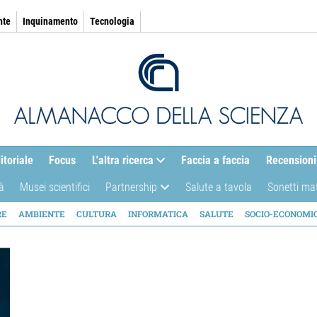
nte
Inquinamento
Tecnologia
itoriale
Focus
L'altra ricerca
Faccia a faccia
Recensioni
à
Musei scientifici
Partnership
Salute a tavola
Sonetti ma
AZIONE
RE
AMBIENTE
CULTURA
INFORMATICA
SALUTE
SOCIO-ECONOMI
ICA