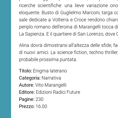
ricerche scientifiche: una lieve variazione 
eloquente. Busto di Guglielmo Marconi, targa con 
ram
edin
sale dedicate a Volterra e Croce rendono chiaro
periplo romano dell’eroina di Marangelli tocca d
La Sapienza. E il quartiere di San Lorenzo, dov
Alina dovrà dimostrarsi all’altezza delle sfide, f
di nuovi amici. La science fiction, techno thrille
probabile prossima puntata.
Titolo:
Enigma laterano
Categoria:
Narrativa
Autore:
Vito Marangelli
Editore:
Edizioni Radici Future
Pagine:
230
Prezzo:
16.00