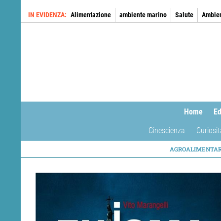
Salta
IN EVIDENZA
Alimentazione
ambiente marino
Salute
Ambie
al
contenuto
principale
Home
Ed
Cinescienza
Curiosit
NAVIG
AGROALIMENTA
TEMAT