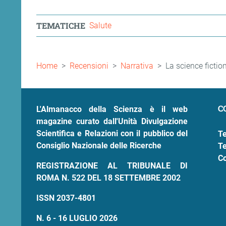
TEMATICHE
Salute
Briciole
Home
Recensioni
Narrativa
La science fictio
di
pane
C
L'Almanacco della Scienza è il web
magazine curato dall'Unità Divulgazione
Scientifica e Relazioni con il pubblico del
Te
Consiglio Nazionale delle Ricerche
Te
Co
REGISTRAZIONE AL TRIBUNALE DI
ROMA N. 522 DEL 18 SETTEMBRE 2002
ISSN 2037-4801
N. 6 - 16 LUGLIO 2026